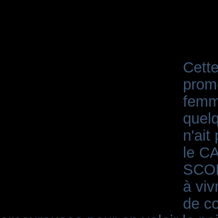
Cett
prome
femm
quelq
n'ai
le C
SCORP
à viv
de c